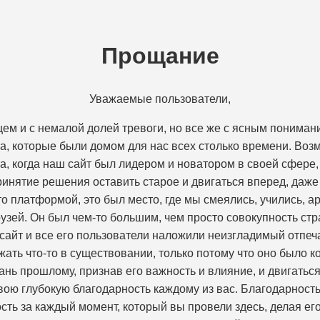
Прощание
Уважаемые пользователи,
ем и с немалой долей тревоги, но все же с ясным понима
а, которые были домом для нас всех столько времени. Возм
эра, когда наш сайт был лидером и новатором в своей сфер
принятие решения оставить старое и двигаться вперед, даже
о платформой, это был место, где мы смеялись, учились, 
узей. Он был чем-то большим, чем просто совокупность стр
сайт и все его пользователи наложили неизгладимый отпеч
жать что-то в существовании, только потому что оно было ко
ань прошлому, признав его важность и влияние, и двигатьс
вою глубокую благодарность каждому из вас. Благодарность 
ть за каждый момент, который вы провели здесь, делая е