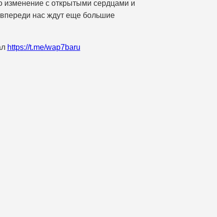
это изменение с открытыми сердцами и
о впереди нас ждут еще большие
ал
https://t.me/wap7baru