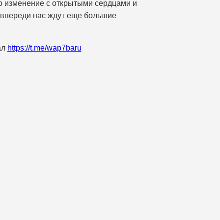
это изменение с открытыми сердцами и
о впереди нас ждут еще большие
ал
https://t.me/wap7baru