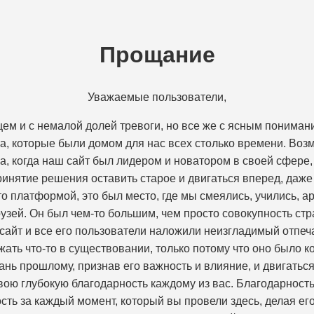
Прощание
Уважаемые пользователи,
ем и с немалой долей тревоги, но все же с ясным понима
а, которые были домом для нас всех столько времени. Возм
эра, когда наш сайт был лидером и новатором в своей сфер
принятие решения оставить старое и двигаться вперед, даже
о платформой, это был место, где мы смеялись, учились, 
узей. Он был чем-то большим, чем просто совокупность стр
сайт и все его пользователи наложили неизгладимый отпеч
жать что-то в существовании, только потому что оно было ко
ань прошлому, признав его важность и влияние, и двигатьс
вою глубокую благодарность каждому из вас. Благодарность 
ть за каждый момент, который вы провели здесь, делая е